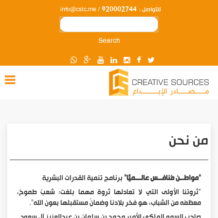
920002744
للتواصل :
/
info@cstc.me
Search
من نحن
"مواطـــن مُنافـــس عالــــميًّا"
برنامج تنمية القدرات البشرية
"ثروتنا الأولى التي لا تعادلها ثروة مهما بلغت: شعبٌ طموحٌ،
معظمُه من الشباب، هو فخر بلادنا وضمانُ مستقبلها بعون الله".
صاحب السمو الملكي الأمير محمد بن سلمان بن عبدالعزيز آل سعود