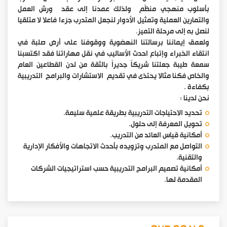
بأسلوب منهجي منظّم ولذلك عمدنا إلى عقد ورش العمل
والتمارين العملية وتمثيل الأدوار لنجعل المتدرب جزءا فاعلا لا متلقيا
لنصل به إلى مرحلة التميز.
ولعمق إيماننا برسالتنا النهضوية ووقوفنا على أرض صلبة في
انتقاء الخبراء وإتباع احدث الأساليب في نقل مهاراتنا فقد اكتسبنا
سمعة طيبة جعلتنا شريكاً جديراً بالثقة من لدن القطاعين العام
والخاص فكنا مثالا يحتذى في تقديم الاستشارات والبرامج التدريبية
بكفاءة .
نحن لدينا :
تحديد الاحتياجات التدريبية بطريقة علمية سليمة.
تحويل المعرفة إلى حلول.
أمكانية قياس العائد من التدريب.
التواصل مع المتدرب وتزويده بأحدث الاتجاهات والأفكار الإدارية
والتقنية.
أمكانية تصميم البرامج التدريبية حسب استراتيجيات الشركات
المقدمة لها.