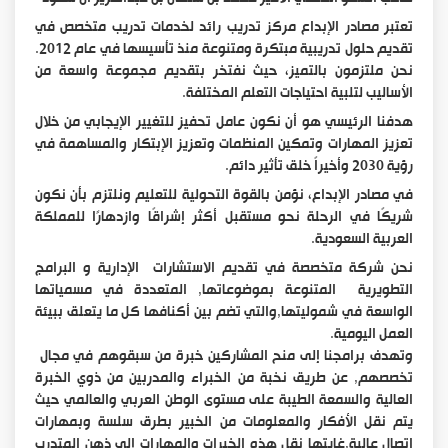
تعتبر مصادر الإبداع مركز تدريب رائد لخدمات تدريب متخصص في
تقديم حلول تدريبية مبتكرة ومتنوعة منذ تأسيسها في عام 2012.
نحن ملتزمون بالتميز، حيث نفتخر بتقديم مجموعة واسعة من
الأساليب لتلبية احتياجات التعلم المختلفة.
هدفنا الرئيسي هو أن نكون عامل تحفيز للتغيير الإيجابي من خلال
تعزيز المهارات وتمكين المنظمات وتعزيز الإبتكار والمساهمة في
رؤية 2030 وأخيراً خلق تأثير دائم.
في مصادر الإبداع، نؤمن بالقوة التحولية للتعليم ونلتزم بأن نكون
شريكًا في الرحلة نحو مستقبل أكثر إشراقًا وازدهارًا للمملكة
العربية السعودية.
نحن شركة متخصصة في تقديم الاستشارات الإدارية و البرامج
التطويرية المتنوعة بموضوعاتها, المتعددة في مسمياتها
الواسعة في شموليتها,والتي تضم بين أكنافها كل ما يتعلق ببيئة
العمل اليومية.
وتهدف برامجنا إلى منح المشاركين خبرة من سبقوهم في مجال
تخصصهم, عن طريق نخبة من الخبراء والمدربين من ذوي الخبرة
العالية والسمعة الطيبة على مستوى الوطن العربي والعالمي حيث
يتم نقل الأفكار والمعلومات من الخبير بطرق سلسة وبمهارات
اتصال عالية,غايتها نقل هذه الخبرات والمهارات إلى ذهن المتدرب