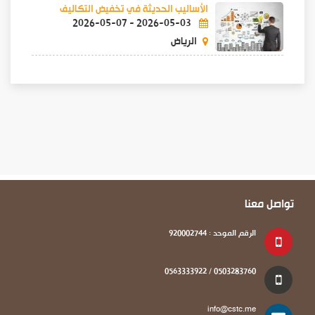
الأساليب الحديثة في تخفيض التكاليف
2026-05-07
-
2026-05-03
الرياض
تواصل معنا
الرقم الموحد : 920002744
0503283760 / 0563333922
info@cstc.me