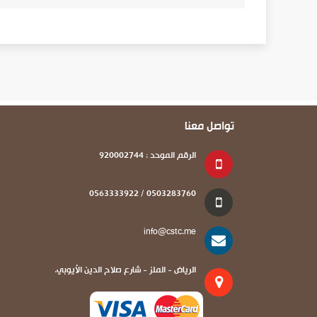
تواصل معنا
الرقم الموحد : 920002744
0503283760 / 0563333922
info@cstc.me
الرياض - الملز - شارع صلاح الدين الأيوبي.