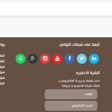
تابعنا على شبكات التواصل
روا
oter
اتصل
الش
سيا
النشرة الاخباريه
سيا
سياس
ادخل اسمك و بريدك الالكتروني ل
سيا
تصلك نشرتك الاخباريه و عروضنا