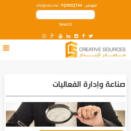
920002744
للتواصل :
/
info@cstc.me
Search
صناعة وإدارة الفعاليات