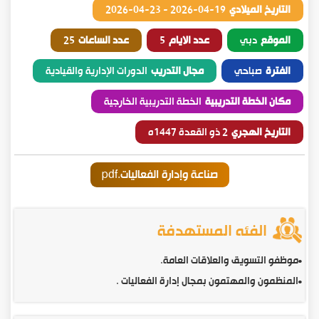
التاريخ الميلادي
2026-04-19
-
2026-04-23
الموقع
دبي
عدد الايام
5
عدد الساعات
25
الفترة
صباحي
مجال التدريب
الدورات الإدارية والقيادية
مكان الخطة التدريبية
الخطة التدريبية الخارجية
التاريخ الهجري
2 ذو القعدة 1447ه
صناعة وإدارة الفعاليات.pdf
الفئه المستهدفة
•
موظفو التسويق والعلاقات العامة.
•
المنظمون والمهتمون بمجال إدارة الفعاليات .