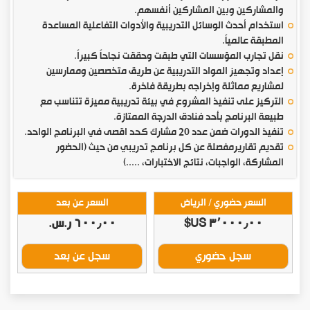
والمشاركين وبين المشاركين أنفسهم.
استخدام أحدث الوسائل التدريبية والأدوات التفاعلية المساعدة
المطبقة عالمياً.
نقل تجارب المؤسسات التي طبقت وحققت نجاحاً كبيراً.
إعداد وتجهيز المواد التدريبية عن طريق متخصصين وممارسين
لمشاريع مماثلة وإخراجه بطريقة فاخرة.
التركيز على تنفيذ المشروع في بيئة تدريبية مميزة تتناسب مع
طبيعة البرنامج بأحد فنادق الدرجة الممتازة.
تنفيذ الدورات ضمن عدد 20 مشارك كحد اقصى في البرنامج الواحد.
تقديم تقاريرمفصلة عن كل برنامج تدريبي من حيث (الحضور
المشاركة، الواجبات، نتائج الاختبارات، .....)
السعر حضوري / الرياض
السعر عن بعد
٣٬٠٠٠٫٠٠ US$
٦٠٠٫٠٠ ر.س.‏
سجل حضوري
سجل عن بعد