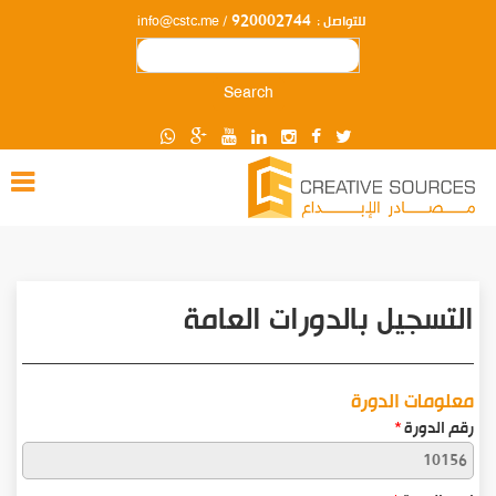
920002744
للتواصل :
/
info@cstc.me
Search
التسجيل بالدورات العامة
معلومات الدورة
رقم الدورة