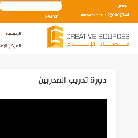
Search
للتواصل :
920002744
info@cstc.me
/
الرئيسية
المركز الاع
دورة تدريب المدربين