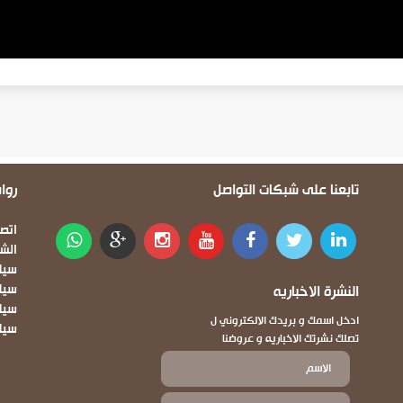
تابعنا على شبكات التواصل
روا
oter
اتصل
الش
سيا
النشرة الاخباريه
سيا
سياس
ادخل اسمك و بريدك الالكتروني ل
سيا
تصلك نشرتك الاخباريه و عروضنا